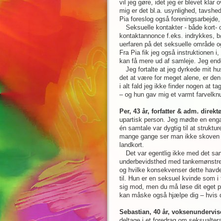
vil jeg gøre, idet jeg er blevet kla
mig er det bl.a. usynlighed, tavshed
Pia foreslog også foreningsarbejde,
Seksuelle kontakter - både kort- 
kontaktannonce f.eks. indrykkes, bø
uerfaren på det seksuelle område og
Fra Pia fik jeg også instruktionen i
kan få mere ud af samleje. Jeg ende
Jeg fortalte at jeg dyrkede mit h
det at være for meget alene, er den
i alt fald jeg ikke finder nogen at
– og hun gav mig et varmt farvelknu
Per, 43 år, forfatter & adm. direkt
upartisk person. Jeg mødte en engage
én samtale var dygtig til at struktur
mange gange ser man ikke skoven for
landkort.
Det var egentlig ikke med det sa
underbevidsthed med tankemønstre
og hvilke konsekvenser dette havde 
til. Hun er en seksuel kvinde som i 
sig mod, men du må løse dit eget p
kan måske også hjælpe dig – hvis 
Sebastian, 40 år, voksenundervise
deltage i et foredrag om seksualtera