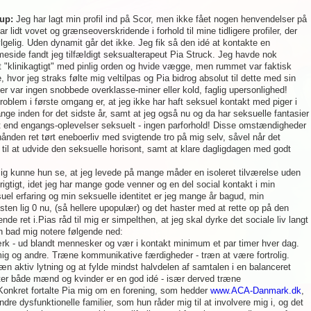
up:
Jeg har lagt min profil ind på Scor, men ikke fået nogen henvendelser på
lidt vovet og grænseoverskridende i forhold til mine tidligere profiler, der
lgelig. Uden dynamit går det ikke. Jeg fik så den idé at kontakte en
eside fandt jeg tilfældigt seksualterapeut Pia Struck. Jeg havde nok
dt "klinikagtigt" med pinlig orden og hvide vægge, men rummet var faktisk
 hvor jeg straks følte mig veltilpas og Pia bidrog absolut til dette med sin
r var ingen snobbede overklasse-miner eller kold, faglig upersonlighed!
oblem i første omgang er, at jeg ikke har haft seksuel kontakt med piger i
ge inden for det sidste år, samt at jeg også nu og da har seksuelle fantasier
 end engangs-oplevelser seksuelt - ingen parforhold! Disse omstændigheder
erhånden ret tørt eneboerliv med svigtende tro på mig selv, såvel når det
til at udvide den seksuelle horisont, samt at klare dagligdagen med godt
mig kunne hun se, at jeg levede på mange måder en isoleret tilværelse uden
rigtigt, idet jeg har mange gode venner og en del social kontakt i min
el erfaring og min seksuelle identitet er jeg mange år bagud, min
en lig 0 nu, (så hellere upopulær) og det haster med at rette op på den
e ret i.Pias råd til mig er simpelthen, at jeg skal dyrke det sociale liv langt
un bad mig notere følgende ned:
rk - ud blandt mennesker og vær i kontakt minimum et par timer hver dag.
mig og andre. Træne kommunikative færdigheder - træn at være fortrolig.
ræn aktiv lytning og at fylde mindst halvdelen af samtalen i en balanceret
er både mænd og kvinder er en god idé - især derved træne
onkret fortalte Pia mig om en forening, som hedder
www.ACA-Danmark.dk
,
dre dysfunktionelle familier, som hun råder mig til at involvere mig i, og det