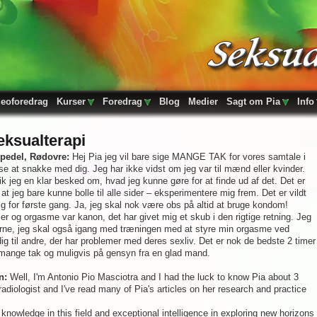
deoforedrag
Kurser
Foredrag
Blog
Medier
Sagt om Pia
Info
ksualterapi
pedel, Rødovre:
Hej Pia jeg vil bare sige MANGE TAK for vores samtale i
se at snakke med dig. Jeg har ikke vidst om jeg var til mænd eller kvinder.
 fik jeg en klar besked om, hvad jeg kunne gøre for at finde ud af det. Det er
e at jeg bare kunne bolle til alle sider – eksperimentere mig frem. Det er vildt
g for første gang. Ja, jeg skal nok være obs på altid at bruge kondom!
og orgasme var kanon, det har givet mig et skub i den rigtige retning. Jeg
erne, jeg skal også igang med træningen med at styre min orgasme ved
 dig til andre, der har problemer med deres sexliv. Det er nok de bedste 2 timer
d mange tak og muligvis på gensyn fra en glad mand.
n:
Well, I'm Antonio Pio Masciotra and I had the luck to know Pia about 3
adiologist and I've read many of Pia's articles on her research and practice
nowledge in this field and exceptional intelligence in exploring new horizons