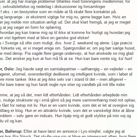
r over, at jeg har mange problemer tilfælles med foreningens medlemmer, for
, selvudslettelse og nederlag i diskussioner og forsamlinger.
 f.eks. i en bestyrelse som en måde at få skabt flere kontakter på.
og langvarige - er ekstremt vigtige for mig nu, gerne begge køn. Hvis en
r jeg melde min situation ærligt ud. Det skal klart fremgå, at jeg er meget
 at jeg søger en form for oplæring.
, hvordan jeg kan træne mig op til ikke at komme for hurtigt og hvordan jeg
r vist ligefrem med at blive en ganske god elsker!
us i Sverige så ofte som muligt, dvs. hver 2. weekend og alene. Lige præcis
 forkerte vej, er vi meget enige om. Spørgsmålet er, om jeg bør sælge huset,
 tage med derop. Pia sagde flere gange undervejs, at hun ønskede se mig glad
s. Det ønsker jeg kun at hun må få at se. Hun kan bare vente sig, ka' hun!
ør, Oslo:
Jeg havde søgt en samtalepartner – uafhængig – en vejleder – en
ret, uformel, overordentligt dedikeret og intelligent kvinde, som i løbet af
ere mine tanker. Ikke at jeg ikke selv var i stand til det – men alligevel –
 bare træer og hun fandt nogle nye stier og vandløb på mit lille indre
mme, at jeg så det, men lidt efterhånden. Lidt efterhånden arbejdede min
, mulige strukturer og i små glimt så jeg mere sammenhæng med mit ophav,
fået for netop mit liv. Hun er en varm kvinde, som det er let at overgive sig
tillæg er klog. Hun er en attraktiv kvinde, som det er vanskeligt ikke at åbne
roblem – selv gøre en indsats. Hun hjalp mig et godt stykke på min vej og
du vil og kan.
r, Ballerup:
Efter at have læst en annonce i Lys-strejfet, valgte jeg at
pi hos Pia Struck. Det skulle vise sig at blive en interessant aften, hvor flere