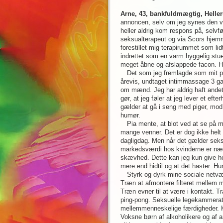
Arne, 43, bankfuldmægtig, Heller
annoncen, selv om jeg synes den var 
heller aldrig kom respons på, selvfø
seksualterapeut og via Scors hjemm
forestillet mig terapirummet som li
indrettet som en varm hyggelig stue,
meget åbne og afslappede facon. He
Det som jeg fremlagde som mit pr
årevis, undtaget intimmassage 3 gan
om mænd. Jeg har aldrig haft andet
gør, at jeg føler at jeg lever et eft
gælder at gå i seng med piger, mod 
humør.
Pia mente, at blot ved at se på 
mange venner. Det er dog ikke helt 
dagligdag. Men når det gælder seksu
markedsværdi hos kvinderne er næst
skævhed. Dette kan jeg kun give hend
mere end hidtil og at det haster. H
Styrk og dyrk mine sociale netvæ
Træn at afmontere filteret mellem 
Træn evner til at være i kontakt. T
ping-pong. Seksuelle legekammerat
mellemmenneskelige færdigheder. K
Voksne børn af alkoholikere og af an