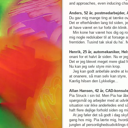
and approaches, even inducing cha
Anders, 52 år, postmedarbejder, 
Du gav mig mange ting at tænke ove
Det er efterhånden lang tid siden, j
at have været en tur forbi din klinik.
Min kone har været hos dig og ros
mig nogle redskaber til at forsøge a
fremtiden. Tusind tak skal du ha’. 
Henrik, 25 år, automekaniker, Hel
onani for et halvt år siden. Nu er je
Det er jeg blevet meget mere glad f
Nu kan jeg selv styre min krop.
Jeg kan godt anbefale andre at k
at onanere, så man selv kan styre, 
Kærlig hilsen den Lykkelige...
Allan Hansen, 42 år, CAD-konsule
Pia Struck i sin tid. Men Pia har å
spørgsmål og arbejder med at udvikle
situation var ikke anderledes end så
haft flere dejlige forhold siden og m
At jeg føler det så godt i dag sk
gang hos mig. Pia lærte mig, hvorda
junglen af personlighedsudviklings-ti