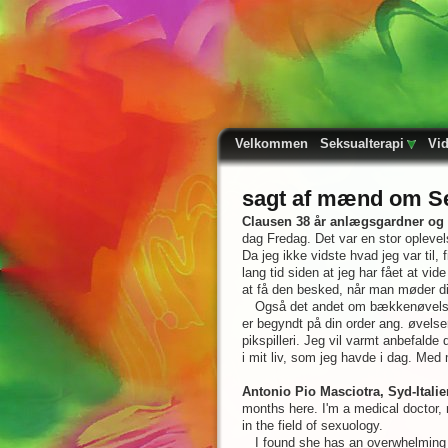
Velkommen
Seksualterapi
Vi
sagt af mænd om Se
Clausen 38 år anlægsgardner og 
dag Fredag. Det var en stor oplevel
Da jeg ikke vidste hvad jeg var til,
lang tid siden at jeg har fået at vid
at få den besked, når man møder di
Også det andet om bækkenøvelser 
er begyndt på din order ang. øvels
pikspilleri. Jeg vil varmt anbefalde
i mit liv, som jeg havde i dag. Me
Antonio Pio Masciotra, Syd-Italie
months here. I'm a medical doctor, r
in the field of sexuology.
I found she has an overwhelming k