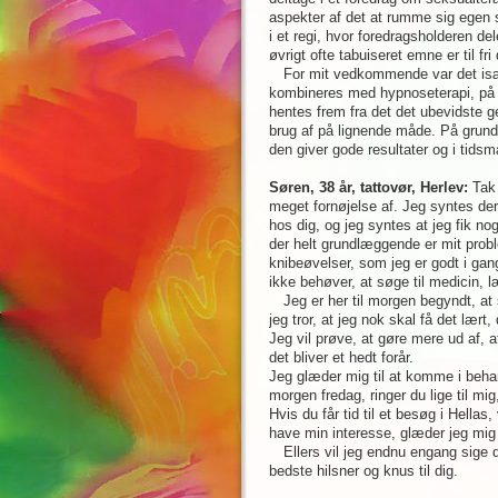
aspekter af det at rumme sig egen 
i et regi, hvor foredragsholderen de
øvrigt ofte tabuiseret emne er til fri
For mit vedkommende var det især
kombineres med hypnoseterapi, på d
hentes frem fra det det ubevidste g
brug af på lignende måde. På grundl
den giver gode resultater og i tid
Søren, 38 år, tattovør, Herlev:
Tak 
meget fornøjelse af. Jeg syntes der 
hos dig, og jeg syntes at jeg fik no
der helt grundlæggende er mit proble
knibeøvelser, som jeg er godt i gan
ikke behøver, at søge til medicin, 
Jeg er her til morgen begyndt, at
jeg tror, at jeg nok skal få det lært, 
Jeg vil prøve, at gøre mere ud af, 
det bliver et hedt forår.
Jeg glæder mig til at komme i behand
morgen fredag, ringer du lige til mig,
Hvis du får tid til et besøg i Hellas
have min interesse, glæder jeg mig m
Ellers vil jeg endnu engang sige di
bedste hilsner og knus til dig.