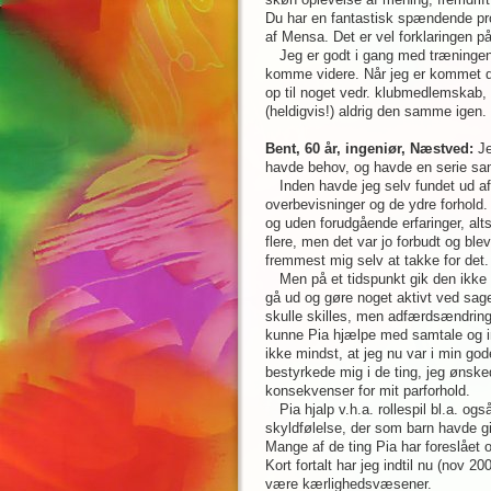
Du har en fantastisk spændende prof
af Mensa. Det er vel forklaringen p
Jeg er godt i gang med træninge
komme videre. Når jeg er kommet de
op til noget vedr. klubmedlemskab, 
(heldigvis!) aldrig den samme igen.
Bent, 60 år, ingeniør, Næstved:
Je
havde behov, og havde en serie samta
Inden havde jeg selv fundet ud af
overbevisninger og de ydre forhold.
og uden forudgående erfaringer, al
flere, men det var jo forbudt og bl
fremmest mig selv at takke for det.
Men på et tidspunkt gik den ikke 
gå ud og gøre noget aktivt ved sag
skulle skilles, men adfærdsændring
kunne Pia hjælpe med samtale og i
ikke mindst, at jeg nu var i min god
bestyrkede mig i de ting, jeg ønsk
konsekvenser for mit parforhold.
Pia hjalp v.h.a. rollespil bl.a. o
skyldfølelse, der som barn havde giv
Mange af de ting Pia har foreslået o
Kort fortalt har jeg indtil nu (nov 20
være kærlighedsvæsener.