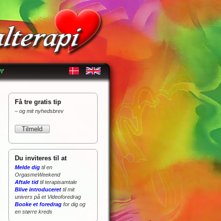
Få tre gratis tip
– og mit nyhedsbrev
Du inviteres til at
Melde dig
til en
OrgasmeWeekend
Aftale tid
til terapisamtale
Blive introduceret
til mit
univers på et Videoforedrag
Booke et foredrag
for dig og
en større kreds