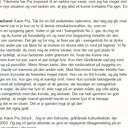
. Ydermere har Pia inspireret til en række nye vaner, som jeg har meget stor
n nye situation og ved tanken om, at jeg altid vil kunne kontakte Pia igen. En
jælland:
Kære Pia, Tak for en lidt anderledes oplevelse, den dag jeg gik med
værre var vi jo kun os to til denne introduktionsaften, du, som en
om en nysgerrig gæst. Inden vi gik ind i Swingerklub No.1, gav du mig en
et, og du kunne på forunderlig vis og med stor begejstring fortælle om den
 sex sammen. Det gik op for mig, at flere par gik i swingerklub for at dyrke
andre par var åbne for at invitere en ekstra eller to med på lagenet. Vi fik
 værtinde, du viste mig de intime lokaler, hvor der var god plads til
var tydeligt, at kun fantasien satte grænsen for, hvad der kunne ske.
nere kom tre par, samt et par enlige fyre. Kun iført håndklæde sad jeg med
 og så pornofilm. Mens filmen kørte, blev der småsnakket på hyggelig vis.
er havde sin kæreste på den anden side. Med følsomme hænder befølte han
mrum kyssede de hinanden meget intimt. Hun var en flot kvinde, og jeg følte
urgte om lov, hun gav mig et kærligt smil, mens hun rystede beklagende på
med alt tydelighed, at ingen af de gæster, der besøger en swingerklub
re noget, de ikke har lyst til, eller sagt på en anden måde; jeg ville aldrig
 swingerklub med den kvinde, jeg elskede. Der var helt igennem en god
deligt, at single mænd generelt havde en større lyst til at besøge
g det er en skam. Det er jo ganske trygt at gå der!
rde det rigtig godt.
o:
Kære Pia Struck, Jeg er den forknytte, gråhårede kulturdirektør, der
003. Og jeg vil gerne allerede nu give en begejstret tilbagemelding på en
og visdom i din terapi.