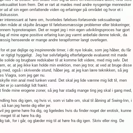
seksualitet kom frem. Det er rart at mødes med andre nysgerrige mennesker
ler ud af sin egen omfattende viden og erfaringer på området og hvor et i
 diskussion.
 interessant at høre om, hvorledes følelses-forløsende seksualterapi
en måde at skjulte årsager til følelsesmæssige problemer eller blokeringer,
ennem hypnoterapien. Det er noget jeg i min egen udviklingsproces har gjort
ag af mine egne positive erfaring kan jeg varmt anbefale denne teknik, da
smæssig henseende er mange andre terapiformer langt overlegen.
for et par dejlige og inspirerende timer, i dit nye lokale, som jeg håber, du får
er rigtigt hyggeligt. Jeg har selvfølgelig efterfølgende evalueret mit møde
gle solide og brugbare redskaber til at komme lidt videre, med mig selv. Det
m, er, at jeg ikke kan holde min erektion, men jeg tror, at ved at bruge disse
g med, også i skrivende stund, håber jeg, at jeg kan lære teknikken, så jeg
læs Viagra, som jeg gør nu.
 skylle min anal med lunken vand. Det skal jeg lide vænne mig lidt til, men
det er jo samtidigt lidt frækt.
at finde mine erogene zoner, så jeg har stadig mange ting jeg skal i gang med,
ling hos dig igen, og hvis vi, som vi talte om, skal til åbning af Swing-Inn, i
 så kan jeg hente dig eller jer.
, vil jeg gerne høre fra dig, og ligeledes hvis du finder noget der erotisk, kunne
eget til at høre fra dig.
g tak, for i går, og glæder mig til at høre fra dig igen. Skriv eller ring. De