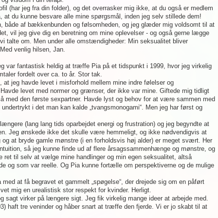
il (har jeg fra din folder), og det overrasker mig ikke, at du også er medlem
å, at du kunne besvare alle mine spørgsmål, inden jeg selv stillede dem!
n, både af bækkenbunden og følsomheden, og jeg glæder mig voldsomt til at
t, vil jeg give dig en beretning om mine oplevelser - og også gerne lægge
vi talte om. Men under alle omstændigheder: Min seksualitet bliver
 Med venlig hilsen, Jan.
g var fantastisk heldig at træffe Pia på et tidspunkt i 1999, hvor jeg virkelig
ler fordelt over ca. to år. Stor tak.
, at jeg havde levet i misforhold mellem mine indre følelser og
 Havde levet med normer og grænser, der ikke var mine. Giftede mig tidligt
tså med den første sexpartner. Havde lyst og behov for at være sammen med
ev undertrykt i det man kan kalde „tvangsmonogami“. Men jeg har først og
længere (lang lang tids oparbejdet energi og frustration) og jeg begyndte at
en. Jeg ønskede ikke det skulle være hemmeligt, og ikke nødvendigvis at
 og at bryde gamle mønstre (i en forholdsvis høj alder) er meget svært. Her
ntuition, så jeg kunne finde ud af flere årsagssammenhænge og mønstre, og
e ret til selv at vælge mine handlinger og min egen seksualitet, altså
ede og som var reelle. Og Pia kunne fortælle om perspektiverne og de mulige
gså med at få begravet et gammelt „spøgelse“, der drejede sig om en påført
et mig en urealistisk stor respekt for kvinder. Herligt.
g sagt virker på længere sigt. Jeg fik virkelig mange ideer at arbejde med.
03) haft tre veninder og håber snart at træffe den fjerde. Vi er jo skabt til at