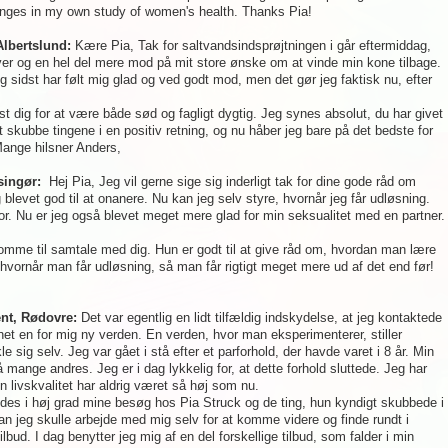
nges in my own study of women's health. Thanks Pia!
Albertslund:
Kære Pia, Tak for saltvandsindsprøjtningen i går eftermiddag,
r og en hel del mere mod på mit store ønske om at vinde min kone tilbage.
eg sidst har følt mig glad og ved godt mod, men det gør jeg faktisk nu, efter
t dig for at være både sød og fagligt dygtig. Jeg synes absolut, du har givet
t skubbe tingene i en positiv retning, og nu håber jeg bare på det bedste for
Mange hilsner Anders,
singør:
Hej Pia, Jeg vil gerne sige sig inderligt tak for dine gode råd om
g blevet god til at onanere. Nu kan jeg selv styre, hvornår jeg får udløsning.
or. Nu er jeg også blevet meget mere glad for min seksualitet med en partner.
omme til samtale med dig. Hun er godt til at give råd om, hvordan man lære
hvornår man får udløsning, så man får rigtigt meget mere ud af det end før!
nt, Rødovre:
Det var egentlig en lidt tilfældig indskydelse, at jeg kontaktede
bnet en for mig ny verden. En verden, hvor man eksperimenterer, stiller
 sig selv. Jeg var gået i stå efter et parforhold, der havde varet i 8 år. Min
 mange andres. Jeg er i dag lykkelig for, at dette forhold sluttede. Jeg har
in livskvalitet har aldrig været så høj som nu.
yldes i høj grad mine besøg hos Pia Struck og de ting, hun kyndigt skubbede i
n jeg skulle arbejde med mig selv for at komme videre og finde rundt i
lbud. I dag benytter jeg mig af en del forskellige tilbud, som falder i min