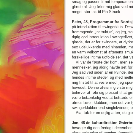
smag og passer til mit temperament
glæde af. Jeg føler mig glad ved mi
meget stor tak til Pia Struck
Peter, 48, Programmør fra Nords
på introduktion til swingerklub. Des
fremragende „instruktør“, og jeg, s
rigtig god introduktion i swingerliv
glæde, det er for swingere, at dyrke
sex udelukkende med hinanden, mens 
en varm velkomst af aftenens smukke
forskellige intime udfoldelser, det 
Vi var de første der kom, men se
mennesker, jeg aldrig havde set før
Jeg sad ved siden af en kvinde, d
hendes intime steder, og med melle
mig fristet til at være med, jeg sp
hovedet. Denne afvisning viste mig 
behøver at føle sig presset til at gø
være betænkelig ved at betræde en
atmosfære i klubben, men det var ty
swingerklubber end singlekvinder, o
Pia, tak for en dejlig aften, du gjo
Jan, 48 år, kulturdirektør, Østerbr
besøgte dig den fredag i december 2
skøn oplevelse af mening, fremdrift 